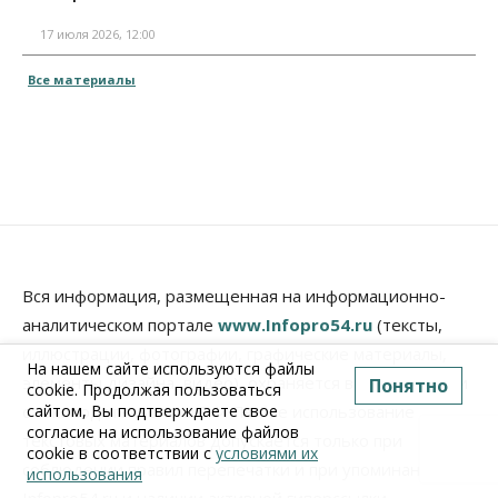
17 июля 2026, 12:00
Все материалы
Вся информация, размещенная на информационно-
аналитическом портале
www.Infopro54.ru
(тексты,
иллюстрации, фотографии, графические материалы,
На нашем сайте используются файлы
элементы дизайна, видео), охраняется в соответствии
Понятно
cookie. Продолжая пользоваться
с законодательством РФ. Любое использование
сайтом, Вы подтверждаете свое
согласие на использование файлов
текстовых материалов допускается только при
cookie в соответствии с
условиями их
соблюдении правил перепечатки и при упоминании
использования
Infopro54.ru и наличии активной гиперссылки