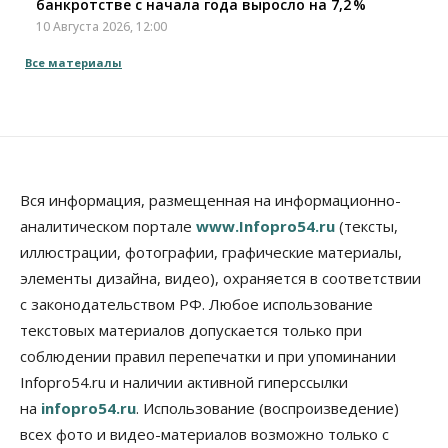
банкротстве с начала года выросло на 7,2 %
10 Августа 2026, 12:00
Все материалы
Общество
НГУ обновил рекорд по числу абитуриентов
10 Августа 2026, 11:30
Общество
Полмиллиарда направят на доплаты
начальникам полиции Новосибирской области
Вся информация, размещенная на информационно-
10 Августа 2026, 11:15
аналитическом портале
www.Infopro54.ru
(тексты,
Финансы
иллюстрации, фотографии, графические материалы,
ПСБ нарастил объемы факторинга МСБ в
элементы дизайна, видео), охраняется в соответствии
Новосибирской области
с законодательством РФ. Любое использование
10 Августа 2026, 11:10
текстовых материалов допускается только при
Власть
Недвижимость
Общество
соблюдении правил перепечатки и при упоминании
В Минстрое НСО объяснили, как планируют
завершать долгострой на Серафимовича
Infopro54.ru и наличии активной гиперссылки
10 Августа 2026, 11:00
на
infopro54.ru
. Использование (воспроизведение)
всех фото и видео-материалов возможно только с
Бизнес
Город
Общество