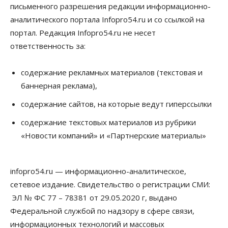
письменного разрешения редакции информационно-
Большая часть улиц в Новосибирске закрыта для
движения самокатов
аналитического портала Infopro54.ru и со ссылкой на
10 Августа 2026, 10:00
портал. Редакция Infopro54.ru не несет
ответственность за:
Медицина
Наука
Общество
Новосибирский «Вектор» проводит исследование
резистентности ВИЧ в трёх странах
содержание рекламных материалов (текстовая и
10 Августа 2026, 09:00
баннерная реклама),
Власть
Общество
содержание сайтов, на которые ведут гиперссылки
Суд отменил дисквалификацию
Валентина Пармона в кассации
содержание текстовых материалов из рубрики
10 Августа 2026, 08:00
«Новости компаний» и «Партнерские материалы»
Власть
Общество
Запуск проекта по малой авиации в регионах
Сибири откладывается
infopro54.ru — информационно-аналитическое,
09 Августа 2026, 19:00
сетевое издание. Свидетельство о регистрации СМИ:
ЭЛ № ФС 77 – 78381 от 29.05.2020 г, выдано
Бизнес
Недвижимость
Продажи жилья в Новосибирске находятся на
Федеральной службой по надзору в сфере связи,
уровне 2020 года
информационных технологий и массовых
09 Августа 2026, 18:00