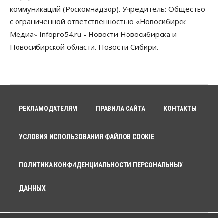
коммуникаций (Роскомнадзор). Учредитель: Общество
Бизнес
Общество
с ограниченной ответственностью «Новосибирск
Новосибирцы купили почти 500 тонн
Медиа» Infopro54.ru - Новости Новосибирска и
безлактозной молочной продукции
Новосибирской области. Новости Сибири.
09 Августа 2026, 17:00
Бизнес
Власть
Транспортный коридор Абакан-Бийск предлагают
строить по концессии
09 Августа 2026, 16:00
РЕКЛАМОДАТЕЛЯМ
ПРАВИЛА САЙТА
КОНТАКТЫ
Бизнес
Общество
«Солнечный день» приватизирует
муниципальное имущество в Новосибирске
УСЛОВИЯ ИСПОЛЬЗОВАНИЯ ФАЙЛОВ COOKIE
09 Августа 2026, 15:00
Общество
ПОЛИТИКА КОНФИДЕНЦИАЛЬНОСТИ ПЕРСОНАЛЬНЫХ
Пассажиру самолёта Хабаровск — Новосибирск
стало плохо во время полета
ДАННЫХ
09 Августа 2026, 14:30
Бизнес
Власть
Недвижимость