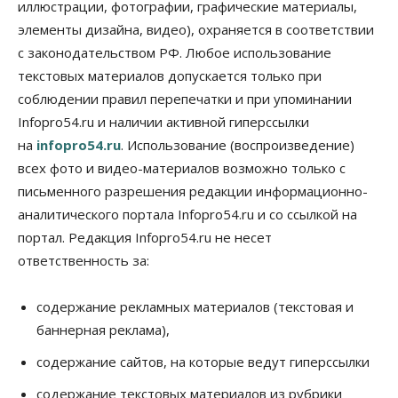
иллюстрации, фотографии, графические материалы,
Общество
элементы дизайна, видео), охраняется в соответствии
Синоптики рассказали о погоде в Новосибирске
с законодательством РФ. Любое использование
на выходных
07 Августа 2026, 12:00
текстовых материалов допускается только при
соблюдении правил перепечатки и при упоминании
Общество
Infopro54.ru и наличии активной гиперссылки
Жители Новосибирска смогут добровольно
повысить свою пенсию
на
infopro54.ru
. Использование (воспроизведение)
07 Августа 2026, 11:30
всех фото и видео-материалов возможно только с
письменного разрешения редакции информационно-
Общество
Деньгами будут распоряжаться дети: в десяти
аналитического портала Infopro54.ru и со ссылкой на
школах Новосибирской области введут
портал. Редакция Infopro54.ru не несет
инициативное бюджетирование
ответственность за:
07 Августа 2026, 11:00
Общество
Право&Порядок
содержание рекламных материалов (текстовая и
В Новосибирске руководителя отдела полиции
заключили под стражу
баннерная реклама),
07 Августа 2026, 10:15
содержание сайтов, на которые ведут гиперссылки
Общество
содержание текстовых материалов из рубрики