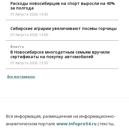
Расходы новосибирцев на спорт выросли на 40%
за полгода
07 Августа 2026, 14:35
Сибирские аграрии увеличивают посевы горчицы
07 Августа 2026, 14:00
Власть
В Новосибирске многодетным семьям вручили
сертификаты на покупку автомобилей
07 Августа 2026, 13:55
Авто
Общество
Все материалы
Треть автовладельцев в Новосибирской области
«поставили машины на прикол»
07 Августа 2026, 13:00
Власть
Школы, библиотеки, пешеходные тротуары:
депутаты Госдумы контролируют работы на
Вся информация, размещенная на информационно-
социальных объектах
аналитическом портале
www.Infopro54.ru
(тексты,
07 Августа 2026, 12:35