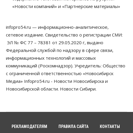
Недели жары повлияли на урожай в
Новосибирской области, но режима ЧС не будет
«Новости компаний» и «Партнерские материалы»
07 Августа 2026, 10:00
Бизнес
Право&Порядок
infopro54.ru — информационно-аналитическое,
Предприятия Новосибирска
сетевое издание. Свидетельство о регистрации СМИ:
выстраивают системы защиты от атак БПЛА
07 Августа 2026, 09:00
ЭЛ № ФС 77 – 78381 от 29.05.2020 г, выдано
Федеральной службой по надзору в сфере связи,
Бизнес
информационных технологий и массовых
По «Сибэлектротерму» выдали исполнительные
листы на полмиллиарда рублей
коммуникаций (Роскомнадзор). Учредитель: Общество
07 Августа 2026, 08:00
с ограниченной ответственностью «Новосибирск
Медиа» Infopro54.ru - Новости Новосибирска и
Бизнес
Власть
Медицина
Общество
Искусственный интеллект предлагают
Новосибирской области. Новости Сибири.
привлекать к разработке новых лекарств в
России
06 Августа 2026, 19:00
Мировые И Федеральные Новости
Россия построит в Киргизии новый кампус КРСУ:
30 гектаров, 15 тысяч студентов и 30 миллиардов
РЕКЛАМОДАТЕЛЯМ
ПРАВИЛА САЙТА
КОНТАКТЫ
рублей