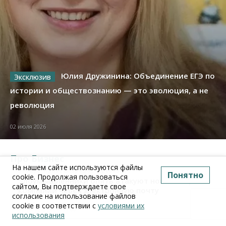
Юлия Дружинина: Объединение ЕГЭ по
истории и обществознанию — это эволюция, а не
революция
02 июля 2026
Про Бизнес
На нашем сайте используются файлы
Бизнес
Право&Порядок
ПроБизнес
Понятно
cookie. Продолжая пользоваться
Злоумышленники опять атакуют новосибирские
сайтом, Вы подтверждаете свое
компании через электронную почту
согласие на использование файлов
cookie в соответствии с
условиями их
06 августа 2026, 11:00
использования