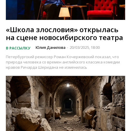
«Школа злословия» открылась
на сцене новосибирского театра
Юлия Данилова
20/03/2025, 18:00
В РАССЫЛКУ
-
Петербургский режиссер Роман Кочержевский показал, что
природа человека со времен английского классика комедии
нравов Ричарда Шеридана не изменилась