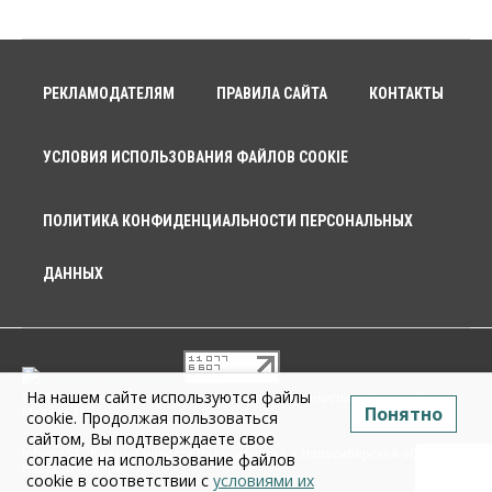
РЕКЛАМОДАТЕЛЯМ
ПРАВИЛА САЙТА
КОНТАКТЫ
УСЛОВИЯ ИСПОЛЬЗОВАНИЯ ФАЙЛОВ COOKIE
ПОЛИТИКА КОНФИДЕНЦИАЛЬНОСТИ ПЕРСОНАЛЬНЫХ
ДАННЫХ
На нашем сайте используются файлы
© 2026 г. Общество с ограниченной ответственностью «Новосибирск
Понятно
Медиа» 18+
cookie. Продолжая пользоваться
сайтом, Вы подтверждаете свое
Infopro54 - Важные новости Новосибирска и Новосибирской области.
согласие на использование файлов
Новости Сибири
cookie в соответствии с
условиями их