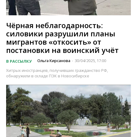
Чёрная неблагодарность:
силовики разрушили планы
мигрантов «откосить» от
постановки на воинский учёт
Ольга Кирсанова
30/04/2025, 17:00
В РАССЫЛКУ
-
Хитрых иностранцев, получивших гражданство РФ,
обнаружили в складе ПЭК в Новосибирске