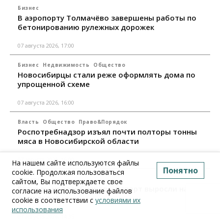
Бизнес
В аэропорту Толмачёво завершены работы по
бетонированию рулежных дорожек
07 августа 2026, 17:00
Бизнес
Недвижимость
Общество
Новосибирцы стали реже оформлять дома по
упрощенной схеме
07 августа 2026, 16:00
Власть
Общество
Право&Порядок
Роспотребнадзор изъял почти полторы тонны
мяса в Новосибирской области
07 августа 2026, 15:00
На нашем сайте используются файлы
Понятно
cookie. Продолжая пользоваться
Финансы
сайтом, Вы подтверждаете свое
Расходы новосибирцев на спорт выросли на 40%
согласие на использование файлов
за полгода
cookie в соответствии с
условиями их
использования
07 августа 2026, 14:35