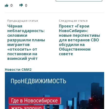
0
0
Предыдущая статья
Следующая статья
Чёрная
Проект «Герои
неблагодарность:
НовоСибири»:
силовики
новые перспективы
разрушили планы
для ветеранов СВО
мигрантов
обсудили на
«откосить» от
Общественном
постановки на
совете
воинский учёт
Новости СМИ2