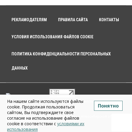
РЕКЛАМОДАТЕЛЯМ
ПРАВИЛА САЙТА
КОНТАКТЫ
УСЛОВИЯ ИСПОЛЬЗОВАНИЯ ФАЙЛОВ COOKIE
ПОЛИТИКА КОНФИДЕНЦИАЛЬНОСТИ ПЕРСОНАЛЬНЫХ
ДАННЫХ
На нашем сайте используются файлы
© 2026 г. Общество с ограниченной ответственностью «Новосибирск
Понятно
Медиа» 18+
cookie. Продолжая пользоваться
сайтом, Вы подтверждаете свое
Infopro54 - Важные новости Новосибирска и Новосибирской области.
согласие на использование файлов
Новости Сибири
cookie в соответствии с
условиями их
использования