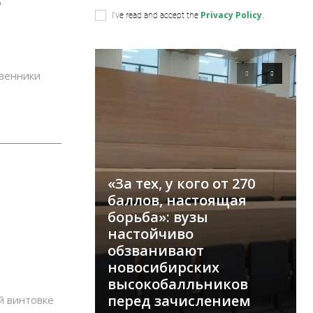
е
Privacy Policy
I've read and accept the
.
венники
«За тех, у кого от 270
баллов, настоящая
борьба»: вузы
настойчиво
обзванивают
новосибирских
высокобалльников
перед зачислением
й винтовке