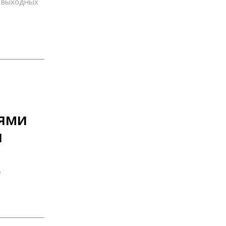
 выходных
ями
и
е