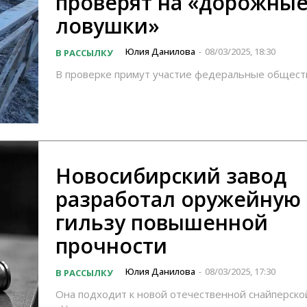
проверят на «дорожны
ловушки»
Юлия Данилова
08/03/2025, 18:30
В РАССЫЛКУ
-
В проверке примут участие федеральные общест
Новосибирский завод
разработал оружейную
гильзу повышенной
прочности
Юлия Данилова
08/03/2025, 17:30
В РАССЫЛКУ
-
Она подходит к новой отечественной снайперско