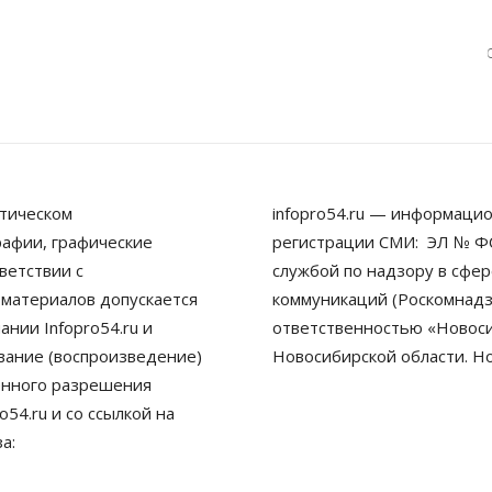
тическом
infopro54.ru — информацио
рафии, графические
регистрации СМИ: ЭЛ № ФС
ветствии с
службой по надзору в сфе
 материалов допускается
коммуникаций (Роскомнадз
нии Infopro54.ru и
ответственностью «Новосиб
ование (воспроизведение)
Новосибирской области. Н
енного разрешения
54.ru и со ссылкой на
а: