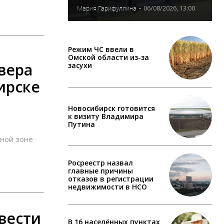
06/08/2026, 13:00
Мария Гарифуллина
-
Режим ЧС ввели в
Омской области из-за
вера
засухи
ирске
Новосибирск готовится
к визиту Владимира
Путина
еной зоне
Росреестр назвал
главные причины
отказов в регистрации
недвижимости в НСО
вести
В 16 населённых пунктах