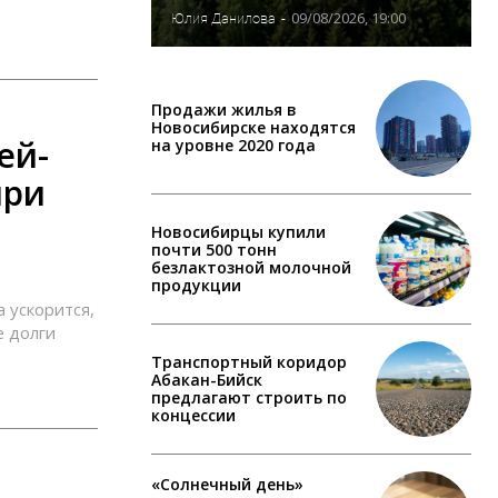
09/08/2026, 19:00
Юлия Данилова
-
Продажи жилья в
Новосибирске находятся
ей-
на уровне 2020 года
ири
Новосибирцы купили
почти 500 тонн
безлактозной молочной
продукции
 ускорится,
е долги
Транспортный коридор
Абакан-Бийск
предлагают строить по
концессии
«Солнечный день»