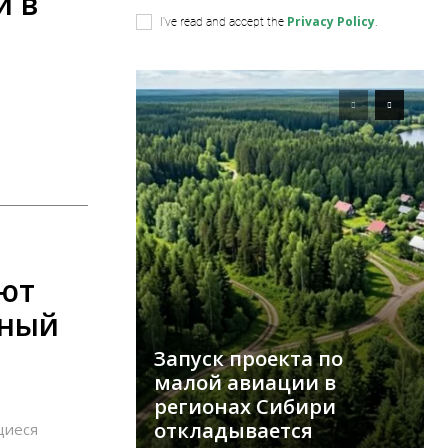
и в
Privacy Policy
I've read and accept the
.
ют
чный
Запуск проекта по
малой авиации в
регионах Сибири
откладывается
щиеся