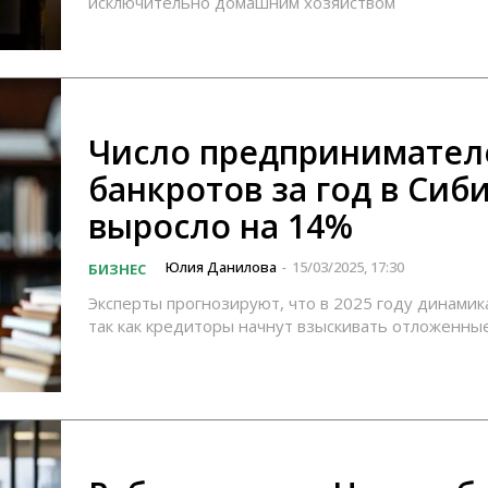
исключительно домашним хозяйством
Число предпринимател
банкротов за год в Сиб
выросло на 14%
Юлия Данилова
15/03/2025, 17:30
БИЗНЕС
-
Эксперты прогнозируют, что в 2025 году динамика
так как кредиторы начнут взыскивать отложенны