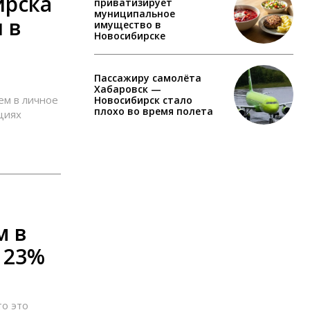
ирска
приватизирует
муниципальное
 в
имущество в
Новосибирске
Пассажиру самолёта
Хабаровск —
ем в личное
Новосибирск стало
плохо во время полета
циях
м в
 23%
то это