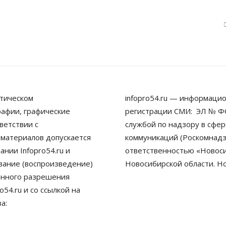
тическом
infopro54.ru — информацио
рафии, графические
регистрации СМИ: ЭЛ № ФС
ветствии с
службой по надзору в сфе
 материалов допускается
коммуникаций (Роскомнадз
нии Infopro54.ru и
ответственностью «Новосиб
ование (воспроизведение)
Новосибирской области. Н
енного разрешения
54.ru и со ссылкой на
а: