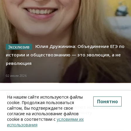
Юлия Дружинина: Объединение ЕГЭ по
истории и обществознанию — это эволюция, а не
революция
02 июля 2026
Про Бизнес
На нашем сайте используются файлы
Понятно
Бизнес
Право&Порядок
ПроБизнес
cookie. Продолжая пользоваться
Злоумышленники опять атакуют новосибирские
сайтом, Вы подтверждаете свое
компании через электронную почту
согласие на использование файлов
cookie в соответствии с
условиями их
06 августа 2026, 11:00
использования