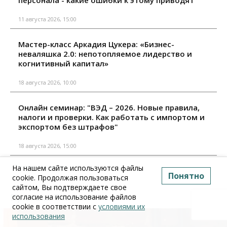
11 августа 2026, 15:00
Мастер-класс Аркадия Цукера: «Бизнес-
неваляшка 2.0: непотопляемое лидерство и
когнитивный капитал»
18 августа 2026, 10:00
Онлайн семинар: "ВЭД – 2026. Новые правила,
налоги и проверки. Как работать с импортом и
экспортом без штрафов"
18 августа 2026, 15:00
Все мероприятия
На нашем сайте используются файлы
Понятно
cookie. Продолжая пользоваться
сайтом, Вы подтверждаете свое
Прямым Текстом
согласие на использование файлов
cookie в соответствии с
условиями их
использования