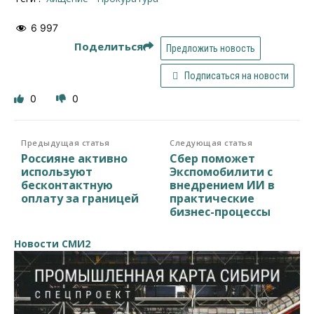
6 997
Поделиться
Предложить новость
Подписаться на новости
0
0
Предыдущая статья
Следующая статья
Россияне активно
Сбер поможет
используют
Экспомобилити с
бесконтактную
внедрением ИИ в
оплату за границей
практические
бизнес-процессы
Новости СМИ2