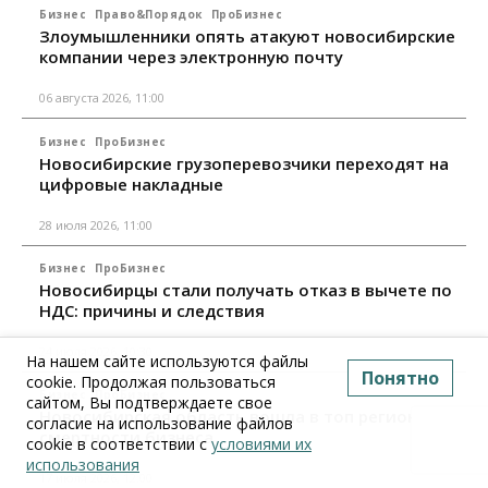
Бизнес
Право&Порядок
ПроБизнес
Злоумышленники опять атакуют новосибирские
компании через электронную почту
06 августа 2026, 11:00
Бизнес
ПроБизнес
Новосибирские грузоперевозчики переходят на
цифровые накладные
28 июля 2026, 11:00
Бизнес
ПроБизнес
Новосибирцы стали получать отказ в вычете по
НДС: причины и следствия
24 июля 2026, 10:30
На нашем сайте используются файлы
Понятно
cookie. Продолжая пользоваться
Бизнес
ПроБизнес
сайтом, Вы подтверждаете свое
Новосибирская область вошла в топ регионов по
согласие на использование файлов
смертности бизнеса
cookie в соответствии с
условиями их
использования
17 июля 2026, 12:00