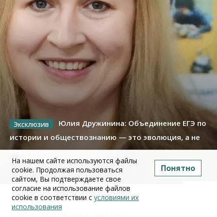
Юлия Дружинина: Объединение ЕГЭ по
истории и обществознанию — это эволюция, а не
революция
На нашем сайте используются файлы
Понятно
cookie. Продолжая пользоваться
02 июля 2026
сайтом, Вы подтверждаете свое
согласие на использование файлов
cookie в соответствии с
условиями их
Про Бизнес
использования
Бизнес
Право&Порядок
ПроБизнес