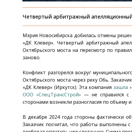
Четвертый арбитражный апелляционный 
Мэрия Новосибирска добилась отмены решени
«ДК Клевер». Четвертый арбитражный апе
Октябрьского моста на пересмотр по прави
заново.
Конфликт разгорелся вокруг муниципального
Октябрьского моста через реку Обь. Заказч
«ДК Клевер» (Иркутск). Эта компания
зашла 
ООО «СпецТрансСтрой»
— не справился с 
сторонами возникли разногласия по объему и
В декабре 2024 года стороны фактически об
Заказчик посчитал, что работы выполнены с
требовал оплатить уже сделанное. Сумма прет