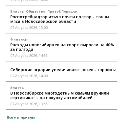
Власть
Общество
Право&Порядок
Роспотребнадзор изъял почти полторы тонны
мяса в Новосибирской области
07 Августа 2026, 15:00
Финансы
Расходы новосибирцев на спорт выросли на 40%
за полгода
07 Августа 2026, 14:35
Сибирские аграрии увеличивают посевы горчицы
07 Августа 2026, 14:00
Власть
В Новосибирске многодетным семьям вручили
сертификаты на покупку автомобилей
07 Августа 2026, 13:55
Авто
Общество
Все материалы
Треть автовладельцев в Новосибирской области
«поставили машины на прикол»