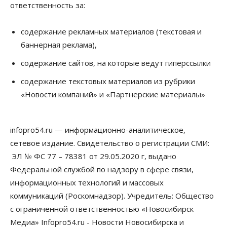
ответственность за:
Общество
Право&Порядок
В Новосибирске руководителя отдела полиции
содержание рекламных материалов (текстовая и
заключили под стражу
баннерная реклама),
07 Августа 2026, 10:15
содержание сайтов, на которые ведут гиперссылки
Общество
Недели жары повлияли на урожай в
содержание текстовых материалов из рубрики
Новосибирской области, но режима ЧС не будет
«Новости компаний» и «Партнерские материалы»
07 Августа 2026, 10:00
Бизнес
Право&Порядок
Предприятия Новосибирска
infopro54.ru — информационно-аналитическое,
выстраивают системы защиты от атак БПЛА
сетевое издание. Свидетельство о регистрации СМИ:
07 Августа 2026, 09:00
ЭЛ № ФС 77 – 78381 от 29.05.2020 г, выдано
Бизнес
Федеральной службой по надзору в сфере связи,
По «Сибэлектротерму» выдали исполнительные
информационных технологий и массовых
листы на полмиллиарда рублей
07 Августа 2026, 08:00
коммуникаций (Роскомнадзор). Учредитель: Общество
с ограниченной ответственностью «Новосибирск
Бизнес
Власть
Медицина
Общество
Медиа» Infopro54.ru - Новости Новосибирска и
Искусственный интеллект предлагают