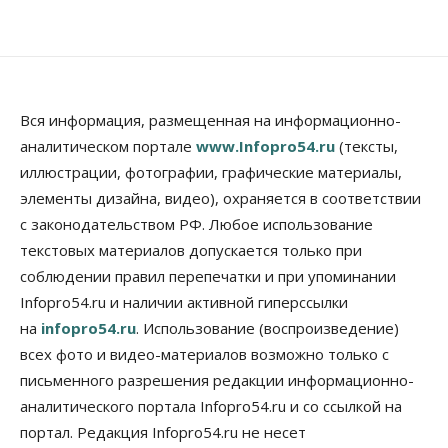
07 Августа 2026, 13:00
Власть
Школы, библиотеки, пешеходные тротуары:
депутаты Госдумы контролируют работы на
социальных объектах
Вся информация, размещенная на информационно-
07 Августа 2026, 12:35
аналитическом портале
www.Infopro54.ru
(тексты,
Общество
иллюстрации, фотографии, графические материалы,
Синоптики рассказали о погоде в Новосибирске
элементы дизайна, видео), охраняется в соответствии
на выходных
с законодательством РФ. Любое использование
07 Августа 2026, 12:00
текстовых материалов допускается только при
Общество
соблюдении правил перепечатки и при упоминании
Жители Новосибирска смогут добровольно
Infopro54.ru и наличии активной гиперссылки
повысить свою пенсию
07 Августа 2026, 11:30
на
infopro54.ru
. Использование (воспроизведение)
всех фото и видео-материалов возможно только с
Общество
письменного разрешения редакции информационно-
Деньгами будут распоряжаться дети: в десяти
школах Новосибирской области введут
аналитического портала Infopro54.ru и со ссылкой на
инициативное бюджетирование
портал. Редакция Infopro54.ru не несет
07 Августа 2026, 11:00