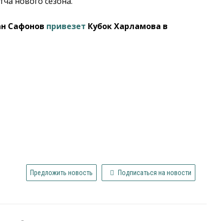
тча нового сезона.
ан Сафонов
привезет
Кубок Харламова в
Предложить новость
Подписаться на новости