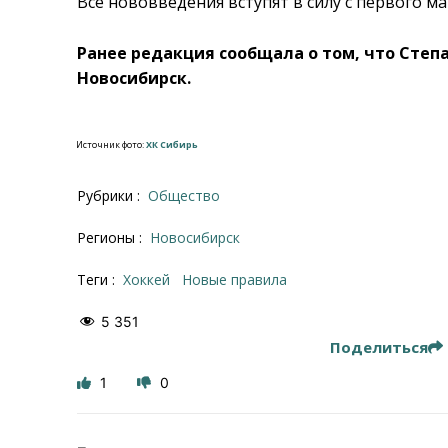
Все нововведения вступят в силу с первого ма
Ранее редакция сообщала о том, что Степ
Новосибирск.
Источник фото:
ХК Сибирь
Рубрики :
Общество
Регионы :
Новосибирск
Теги :
хоккей
новые правила
5 351
Поделиться
1
0