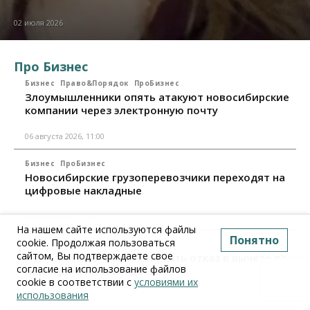
02 июля 2026
Про Бизнес
Бизнес
Право&Порядок
ПроБизнес
Злоумышленники опять атакуют новосибирские
компании через электронную почту
06 августа 2026, 11:00
Бизнес
ПроБизнес
Новосибирские грузоперевозчики переходят на
цифровые накладные
28 июля 2026, 11:00
На нашем сайте используются файлы
Понятно
cookie. Продолжая пользоваться
Бизнес
ПроБизнес
сайтом, Вы подтверждаете свое
Новосибирцы стали получать отказ в вычете по
согласие на использование файлов
НДС: причины и следствия
cookie в соответствии с
условиями их
использования
24 июля 2026, 10:30