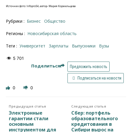
Источник фото: Infopro54, автор- Мария Кормильцева
Рубрики :
Бизнес
Общество
Регионы :
Новосибирская область
Теги :
Университет
зарплаты
выпускники
вузы
5 701
Поделиться
Предложить новость
Подписаться на новости
0
0
Предыдущая статья
Следующая статья
Электронные
Сбер: портфель
гарантии стали
образовательного
основным
кредитования в
инструментом для
Сибири вырос на