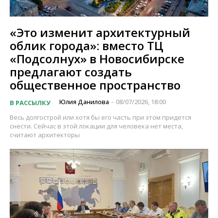
«Это изменит архитектурный
облик города»: вместо ТЦ
«Подсолнух» в Новосибирске
предлагают создать
общественное пространство
Юлия Данилова
08/07/2026, 18:00
В РАССЫЛКУ
-
Весь долгострой или хотя бы его часть при этом придется
снести. Сейчас в этой локации для человека нет места,
считают архитекторы