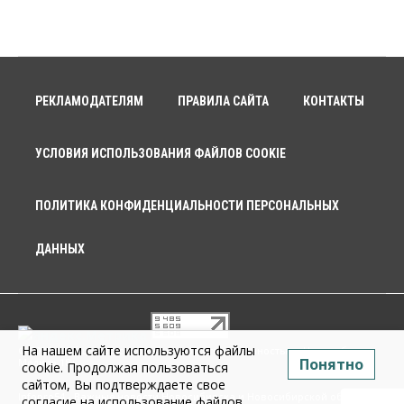
РЕКЛАМОДАТЕЛЯМ
ПРАВИЛА САЙТА
КОНТАКТЫ
УСЛОВИЯ ИСПОЛЬЗОВАНИЯ ФАЙЛОВ COOKIE
ПОЛИТИКА КОНФИДЕНЦИАЛЬНОСТИ ПЕРСОНАЛЬНЫХ
ДАННЫХ
На нашем сайте используются файлы
© 2026 г. Общество с ограниченной ответственностью «Новосибирск
Понятно
Медиа» 18+
cookie. Продолжая пользоваться
сайтом, Вы подтверждаете свое
Infopro54 - Важные новости Новосибирска и Новосибирской области.
согласие на использование файлов