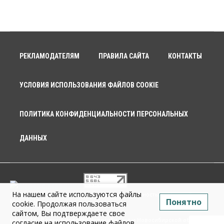
РЕКЛАМОДАТЕЛЯМ
ПРАВИЛА САЙТА
КОНТАКТЫ
УСЛОВИЯ ИСПОЛЬЗОВАНИЯ ФАЙЛОВ COOKIE
ПОЛИТИКА КОНФИДЕНЦИАЛЬНОСТИ ПЕРСОНАЛЬНЫХ
ДАННЫХ
На нашем сайте используются файлы
© 2026 г. Общество с ограниченной ответственностью «Новосибирск
Понятно
Медиа» 18+
cookie. Продолжая пользоваться
сайтом, Вы подтверждаете свое
Infopro54 - Важные новости Новосибирска и Новосибирской области.
согласие на использование файлов