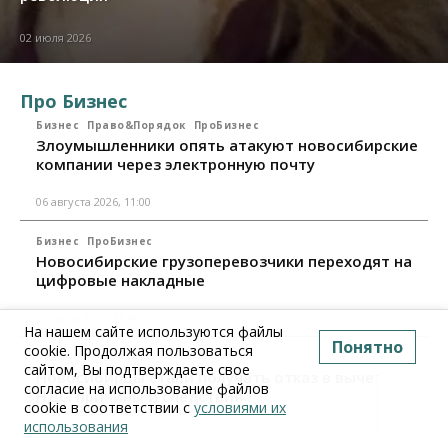
02 июля 2026
Про Бизнес
Бизнес
Право&Порядок
ПроБизнес
Злоумышленники опять атакуют новосибирские
компании через электронную почту
06 августа 2026, 11:00
Бизнес
ПроБизнес
Новосибирские грузоперевозчики переходят на
цифровые накладные
28 июля 2026, 11:00
На нашем сайте используются файлы
Понятно
cookie. Продолжая пользоваться
Бизнес
ПроБизнес
сайтом, Вы подтверждаете свое
Новосибирцы стали получать отказ в вычете по
согласие на использование файлов
НДС: причины и следствия
cookie в соответствии с
условиями их
использования
24 июля 2026, 10:30