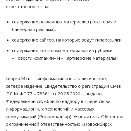
08 Августа 2026, 18:00
ответственность за:
Общество
К современному юридическому образованию в
содержание рекламных материалов (текстовая и
России возникает много вопросов
баннерная реклама),
08 Августа 2026, 17:00
содержание сайтов, на которые ведут гиперссылки
Общество
Новосибирские вузы опубликовали
содержание текстовых материалов из рубрики
приказы о зачислении на бюджетные места
«Новости компаний» и «Партнерские материалы»
08 Августа 2026, 16:00
Общество
Технологии
infopro54.ru — информационно-аналитическое,
Искусственный интеллект впервые выписал
штраф за борщевик
сетевое издание. Свидетельство о регистрации СМИ:
08 Августа 2026, 15:00
ЭЛ № ФС 77 – 78381 от 29.05.2020 г, выдано
Федеральной службой по надзору в сфере связи,
Авто
Продажи подержанных электромобилей в
информационных технологий и массовых
Новосибирской области растут второй месяц
коммуникаций (Роскомнадзор). Учредитель: Общество
08 Августа 2026, 13:00
с ограниченной ответственностью «Новосибирск
Бизнес
Общество