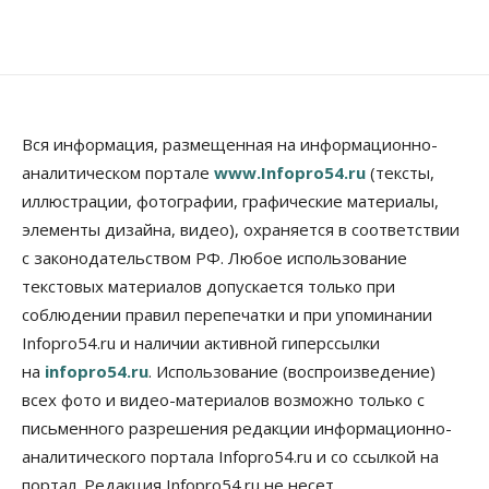
Еще одна остановка «городской электрички»
появится в Новосибирске
09 Августа 2026, 12:00
Общество
Места в колледжах Новосибирска будут
«бронировать» со школы
Вся информация, размещенная на информационно-
09 Августа 2026, 11:00
аналитическом портале
www.Infopro54.ru
(тексты,
иллюстрации, фотографии, графические материалы,
Авто
Общество
элементы дизайна, видео), охраняется в соответствии
Не катастрофа, а стресс-тест: эксперт
новосибирской сети СТО пояснил кому можно
с законодательством РФ. Любое использование
заливать бензин Евро‑2
текстовых материалов допускается только при
09 Августа 2026, 10:00
соблюдении правил перепечатки и при упоминании
Бизнес
Общество
Infopro54.ru и наличии активной гиперссылки
Работодатели Новосибирска заявили в центры
на
infopro54.ru
. Использование (воспроизведение)
занятости почти 32 тысячи вакансий
09 Августа 2026, 09:00
всех фото и видео-материалов возможно только с
письменного разрешения редакции информационно-
Бизнес
Общество
аналитического портала Infopro54.ru и со ссылкой на
Спрос на машино-места в
Новосибирской области вырос в полтора раза
портал. Редакция Infopro54.ru не несет