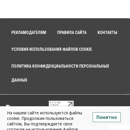
РЕКЛАМОДАТЕЛЯМ
ПРАВИЛА САЙТА
КОНТАКТЫ
УСЛОВИЯ ИСПОЛЬЗОВАНИЯ ФАЙЛОВ COOKIE
ПОЛИТИКА КОНФИДЕНЦИАЛЬНОСТИ ПЕРСОНАЛЬНЫХ
ДАННЫХ
На нашем сайте используются файлы
© 2026 г. Общество с ограниченной ответственностью «Новосибирск
Понятно
Медиа» 18+
cookie. Продолжая пользоваться
сайтом, Вы подтверждаете свое
Infopro54 - Важные новости Новосибирска и Новосибирской области.
согласие на использование файлов