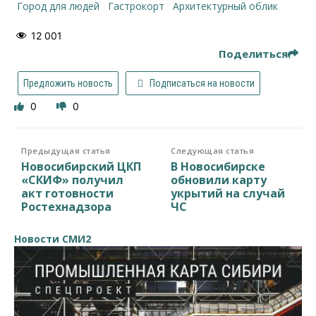
Город для людей
гастрокорт
архитектурный облик
12 001
Поделиться
Предложить новость
Подписаться на новости
0
0
Предыдущая статья
Следующая статья
Новосибирский ЦКП
В Новосибирске
«СКИФ» получил
обновили карту
акт готовности
укрытий на случай
Ростехнадзора
ЧС
Новости СМИ2