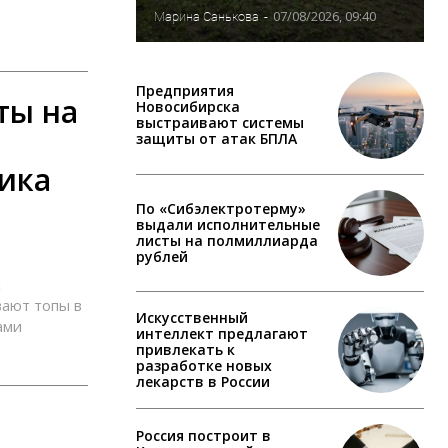
07/08/2026, 09:40
Марина Санькова
-
Предприятия
ты на
Новосибирска
выстраивают системы
защиты от атак БПЛА
ика
По «Сибэлектротерму»
выдали исполнительные
листы на полмиллиарда
рублей
х
вают топы в
Искусственный
ами
интеллект предлагают
привлекать к
разработке новых
лекарств в России
Россия построит в