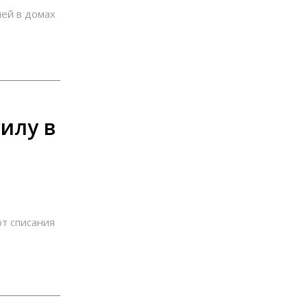
ей в домах
илу в
т списания