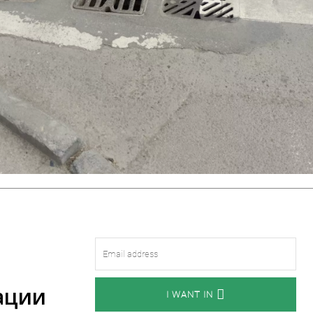
ации
I WANT IN