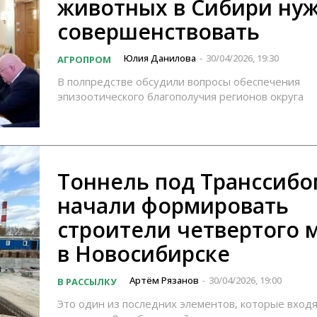
животных в Сибири ну
совершенствовать
Юлия Данилова
30/04/2026, 19:30
АГРОПРОМ
-
В полпредстве обсудили вопросы обеспечения
эпизоотического благополучия регионов округа
Тоннель под Транссибо
начали формировать
строители четвертого 
в Новосибирске
Артём Рязанов
30/04/2026, 19:00
В РАССЫЛКУ
-
Это один из последних элементов, которые входя