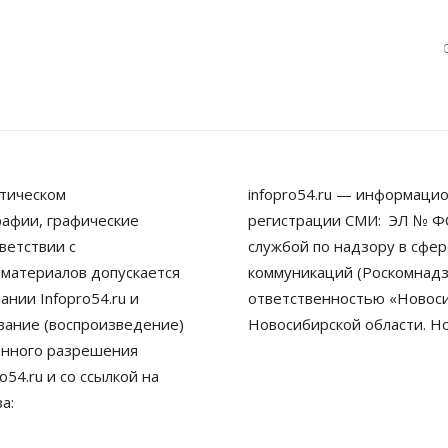
тическом
infopro54.ru — информацио
рафии, графические
регистрации СМИ: ЭЛ № ФС
ветствии с
службой по надзору в сфе
 материалов допускается
коммуникаций (Роскомнадз
нии Infopro54.ru и
ответственностью «Новосиб
ование (воспроизведение)
Новосибирской области. Н
енного разрешения
54.ru и со ссылкой на
а: