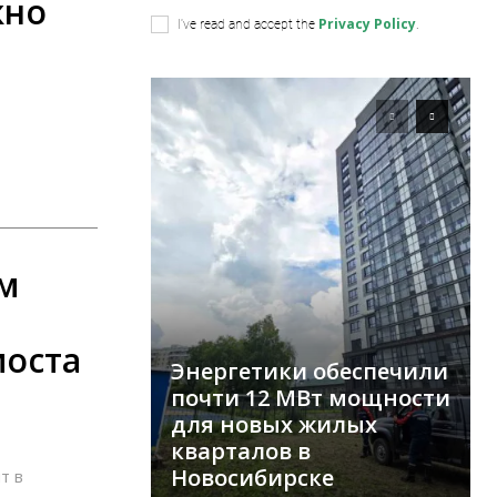
жно
Privacy Policy
I've read and accept the
.
м
моста
Энергетики обеспечили
почти 12 МВт мощности
для новых жилых
кварталов в
Новосибирске
т в