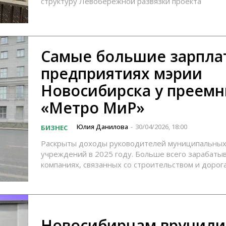
структуру Левобережной развязки проекта
Самые большие зарпла
предприятиях мэрии
Новосибирска у преемн
«Метро МиР»
Юлия Данилова
30/04/2026, 18:00
БИЗНЕС
-
Раскрыты доходы руководителей муниципальны
учреждений в 2025 году. Больше всего зарабаты
компаниях, связанных со строительством и дорог
Новосибирцам вручили