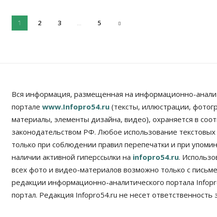
2
3
5
1
...
Вся информация, размещенная на информационно-анали
портале
www.Infopro54.ru
(тексты, иллюстрации, фотог
материалы, элементы дизайна, видео), охраняется в соот
законодательством РФ. Любое использование текстовых
только при соблюдении правил перепечатки и при упомина
наличии активной гиперссылки на
infopro54.ru
. Использ
всех фото и видео-материалов возможно только с письм
редакции информационно-аналитического портала Infopro
портал. Редакция Infopro54.ru не несет ответственность з