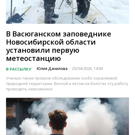
В Васюганском заповеднике
Новосибирской области
установили первую
метеостанцию
Юлия Данилова
25/04/2026, 14:00
В РАССЫЛКУ
-
Ученые также провели обследование особо охраняемой
природной территории. Весной и летом на болотах эту работу
проводить невозможно