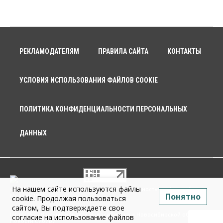
РЕКЛАМОДАТЕЛЯМ
ПРАВИЛА САЙТА
КОНТАКТЫ
УСЛОВИЯ ИСПОЛЬЗОВАНИЯ ФАЙЛОВ COOKIE
ПОЛИТИКА КОНФИДЕНЦИАЛЬНОСТИ ПЕРСОНАЛЬНЫХ
ДАННЫХ
На нашем сайте используются файлы
© 2026 г. Общество с ограниченной ответственностью «Новосибирск
Понятно
Медиа» 18+
cookie. Продолжая пользоваться
сайтом, Вы подтверждаете свое
Infopro54 - Важные новости Новосибирска и Новосибирской области.
согласие на использование файлов
Новости Сибири