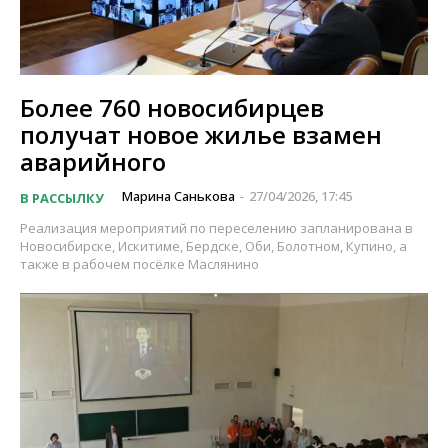
Более 760 новосибирцев
получат новое жилье взамен
аварийного
Марина Санькова
27/04/2026, 17:45
В РАССЫЛКУ
-
Реализация мероприятий по переселению запланирована в
Новосибирске, Искитиме, Бердске, Оби, Болотном, Купино, а
также в рабочем посёлке Маслянино