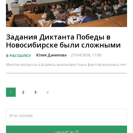
Задания Диктанта Победы в
Новосибирске были сложными
Юлия Данилова
27/04/2026, 17:00
В РАССЫЛКУ
-
Многие вопросы касались малоизвестных фактов военных лет
2
3
1
I WANT IN