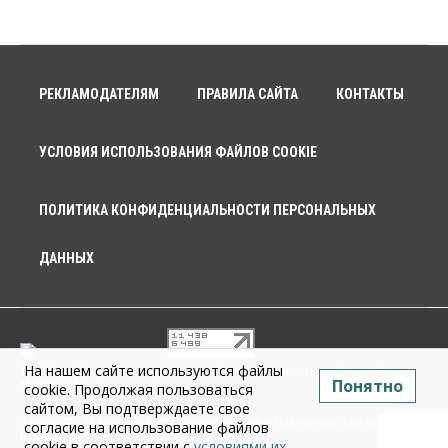
РЕКЛАМОДАТЕЛЯМ
ПРАВИЛА САЙТА
КОНТАКТЫ
УСЛОВИЯ ИСПОЛЬЗОВАНИЯ ФАЙЛОВ COOKIE
ПОЛИТИКА КОНФИДЕНЦИАЛЬНОСТИ ПЕРСОНАЛЬНЫХ
ДАННЫХ
На нашем сайте используются файлы
© 2026 г. Общество с ограниченной ответственностью «Новосибирск
Понятно
Медиа» 18+
cookie. Продолжая пользоваться
сайтом, Вы подтверждаете свое
Infopro54 - Важные новости Новосибирска и Новосибирской области.
согласие на использование файлов
Новости Сибири
cookie в соответствии с
условиями их