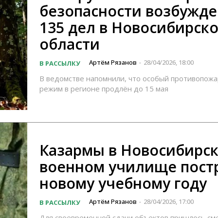
безопасности возбужд
135 дел в Новосибирск
области
Артём Рязанов
28/04/2026, 18:00
В РАССЫЛКУ
-
В ведомстве напомнили, что особый противопож
режим в регионе продлён до 15 мая
Казармы в Новосибирс
военном училище постр
новому учебному году
Артём Рязанов
28/04/2026, 17:00
В РАССЫЛКУ
-
Для своевременной сдачи объектов пришлось см