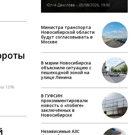
05/08/2026, 19:00
Юлия Данилова
-
Министра транспорта
Новосибирской области
будут согласовывать в
Москве
ороты
В мэрии Новосибирска
объяснили ситуацию с
пешеходной зоной на
улице Ленина
 на 10%
В ГУФСИН
прокомментировали
новость о «побеге»
заключённых в
Новосибирске
й
Независимые АЗС