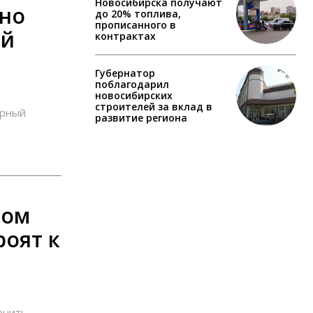
Новосибирска получают
ено
до 20% топлива,
прописанного в
ой
контрактах
Губернатор
поблагодарил
новосибирских
строителей за вклад в
арный
развитие региона
ком
оят к
енить