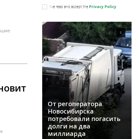
Privacy Policy
I've read and accept the
.
вшие
бновит
От регоператора
Новосибирска
потребовали погасить
долги на два
м
миллиарда