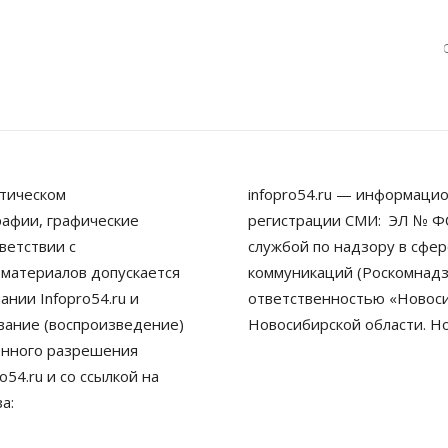
тическом
infopro54.ru — информацио
рафии, графические
регистрации СМИ: ЭЛ № ФС
ветствии с
службой по надзору в сфе
 материалов допускается
коммуникаций (Роскомнадз
нии Infopro54.ru и
ответственностью «Новосиб
ование (воспроизведение)
Новосибирской области. Н
енного разрешения
54.ru и со ссылкой на
а: