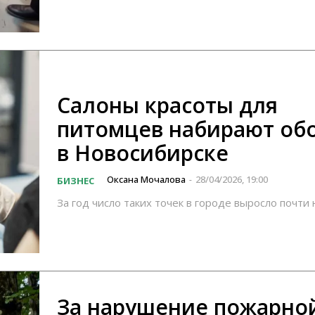
Салоны красоты для
питомцев набирают об
в Новосибирске
Оксана Мочалова
28/04/2026, 19:00
БИЗНЕС
-
За год число таких точек в городе выросло почти
За нарушение пожарно