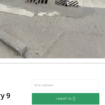
у 9
I WANT IN