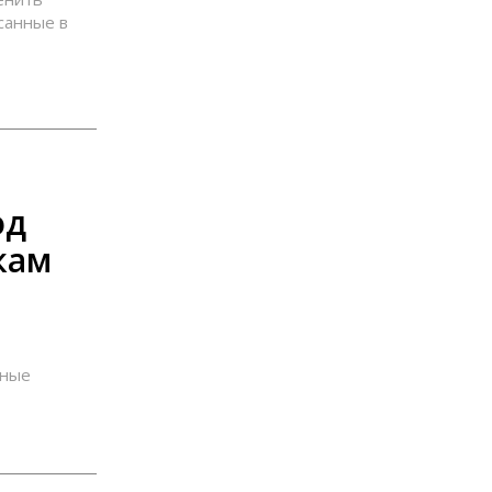
санные в
од
кам
нные