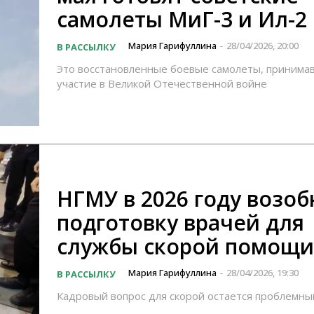
самолеты МиГ-3 и Ил-2
Мария Гарифуллина
28/04/2026, 20:00
В РАССЫЛКУ
-
Это восстановленные боевые самолеты, принима
участие в Великой Отечественной войне
НГМУ в 2026 году возо
подготовку врачей для
службы скорой помощи
Мария Гарифуллина
28/04/2026, 19:30
В РАССЫЛКУ
-
Кадровый вопрос для скорой остается проблемны