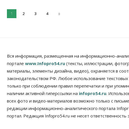
2
3
4
1
Вся информация, размещенная на информационно-анали
портале
www.Infopro54.ru
(тексты, иллюстрации, фотог
материалы, элементы дизайна, видео), охраняется в соот
законодательством РФ. Любое использование текстовых
только при соблюдении правил перепечатки и при упомина
наличии активной гиперссылки на
infopro54.ru
. Использ
всех фото и видео-материалов возможно только с письм
редакции информационно-аналитического портала Infopro
портал. Редакция Infopro54.ru не несет ответственность з