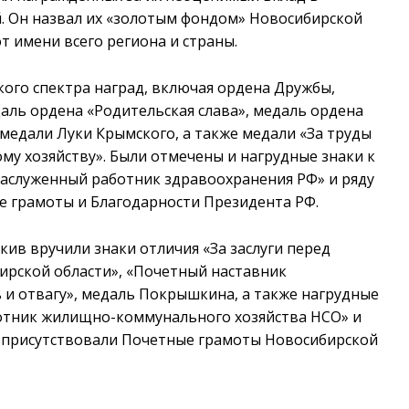
й. Он назвал их «золотым фондом» Новосибирской
т имени всего региона и страны.
го спектра наград, включая ордена Дружбы,
едаль ордена «Родительская слава», медаль ордена
й, медали Луки Крымского, а также медали «За труды
кому хозяйству». Были отмечены и нагрудные знаки к
Заслуженный работник здравоохранения РФ» и ряду
е грамоты и Благодарности Президента РФ.
ив вручили знаки отличия «За заслуги перед
ирской области», «Почетный наставник
ь и отвагу», медаль Покрышкина, а также нагрудные
отник жилищно-коммунального хозяйства НСО» и
е присутствовали Почетные грамоты Новосибирской