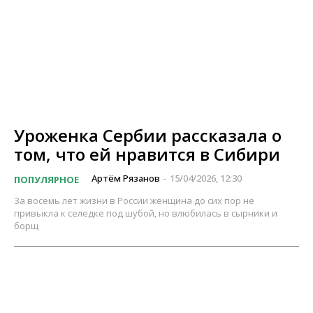
Уроженка Сербии рассказала о
том, что ей нравится в Сибири
Артём Рязанов
15/04/2026, 12:30
ПОПУЛЯРНОЕ
-
За восемь лет жизни в России женщина до сих пор не
привыкла к селедке под шубой, но влюбилась в сырники и
борщ