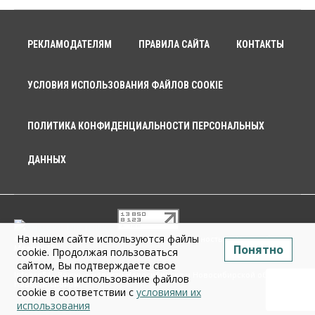
РЕКЛАМОДАТЕЛЯМ
ПРАВИЛА САЙТА
КОНТАКТЫ
УСЛОВИЯ ИСПОЛЬЗОВАНИЯ ФАЙЛОВ COOKIE
ПОЛИТИКА КОНФИДЕНЦИАЛЬНОСТИ ПЕРСОНАЛЬНЫХ
ДАННЫХ
На нашем сайте используются файлы
© 2026 г. Общество с ограниченной ответственностью «Новосибирск
Понятно
Медиа» 18+
cookie. Продолжая пользоваться
сайтом, Вы подтверждаете свое
Infopro54 - Важные новости Новосибирска и Новосибирской области.
согласие на использование файлов
Новости Сибири
cookie в соответствии с
условиями их
использования