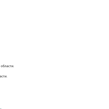
 области.
асти.