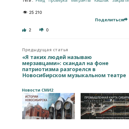
Теги :
рейд
проверка
Мигранты
кишлак
закрыт
25 210
Поделиться
2
0
Предыдущая статья
«Я таких людей называю
мерзавцами»: скандал на фоне
патриотизма разгорелся в
Новосибирском музыкальном театре
Новости СМИ2