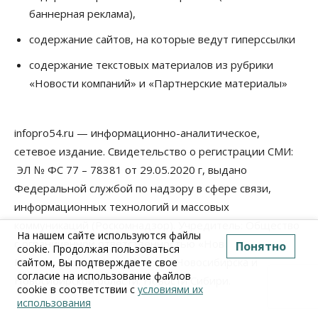
баннерная реклама),
содержание сайтов, на которые ведут гиперссылки
содержание текстовых материалов из рубрики
«Новости компаний» и «Партнерские материалы»
infopro54.ru — информационно-аналитическое,
сетевое издание. Свидетельство о регистрации СМИ:
ЭЛ № ФС 77 – 78381 от 29.05.2020 г, выдано
Федеральной службой по надзору в сфере связи,
информационных технологий и массовых
коммуникаций (Роскомнадзор). Учредитель: Общество
На нашем сайте используются файлы
с ограниченной ответственностью «Новосибирск
Понятно
cookie. Продолжая пользоваться
Медиа» Infopro54.ru - Новости Новосибирска и
сайтом, Вы подтверждаете свое
согласие на использование файлов
Новосибирской области. Новости Сибири.
cookie в соответствии с
условиями их
использования