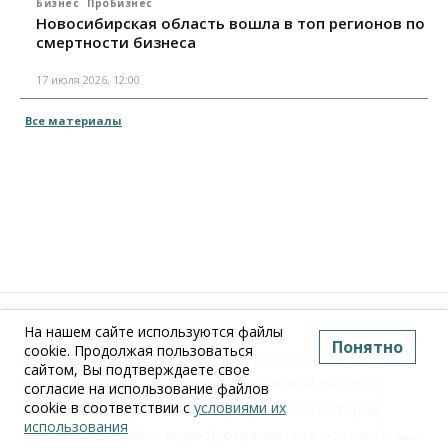
Бизнес
ПроБизнес
Новосибирская область вошла в топ регионов по
смертности бизнеса
17 июля 2026, 12:00
Все материалы
На нашем сайте используются файлы
Понятно
cookie. Продолжая пользоваться
Вся информация, размещенная на информационно-
сайтом, Вы подтверждаете свое
аналитическом портале
www.Infopro54.ru
(тексты,
согласие на использование файлов
иллюстрации, фотографии, графические материалы,
cookie в соответствии с
условиями их
использования
элементы дизайна, видео), охраняется в соответствии