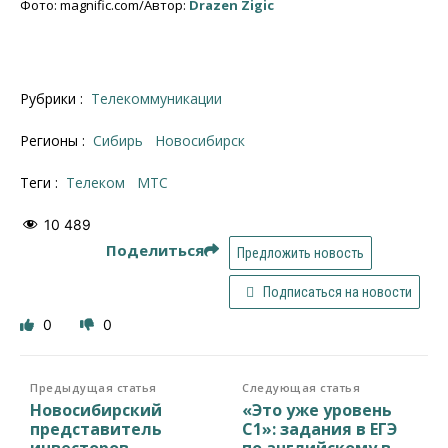
Фото: magnific.com/Автор:
Drazen Zigic
Рубрики :
Телекоммуникации
Регионы :
Сибирь
Новосибирск
Теги :
телеком
МТС
10 489
Поделиться
Предложить новость
Подписаться на новости
0
0
Предыдущая статья
Следующая статья
Новосибирский
«Это уже уровень
представитель
C1»: задания в ЕГЭ
инвесторов
по английскому в