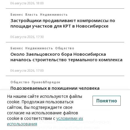
06 августа 2026, 18:00
Бизнес
Власть
Недвижимость
Застройщики продавливают компромиссы по
площади участков для КРТ в Новосибирске
06 августа 2026, 17:30
Бизнес
Недвижимость
Общество
Около Заельцовского бора Новосибирска
началось строительство термального комплекса
06 августа 2026, 17:00
Общество
Право&Порядок
Подозреваемых в похищении человека
задержали в Новосибирске
На нашем сайте используются файлы
Понятно
cookie. Продолжая пользоваться
06 августа 2026, 16:15
сайтом, Вы подтверждаете свое
согласие на использование файлов
Общество
cookie в соответствии с
условиями их
Пенсионеры старше 80 лет в Новосибирской
использования
области получили повышенные пенсии