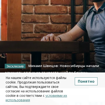
Михаил Швецов: Новосибирцы начали
отменять отдых из-за квеста «найди бензин»
На нашем сайте используются файлы
Понятно
cookie. Продолжая пользоваться
09 июля 2026
сайтом, Вы подтверждаете свое
согласие на использование файлов
cookie в соответствии с
условиями их
использования