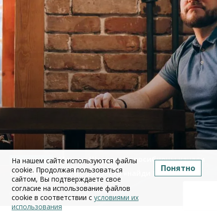
Михаил Швецов: Новосибирцы начали
На нашем сайте используются файлы
Понятно
cookie. Продолжая пользоваться
отменять отдых из-за квеста «найди бензин»
сайтом, Вы подтверждаете свое
согласие на использование файлов
09 июля 2026
cookie в соответствии с
условиями их
использования