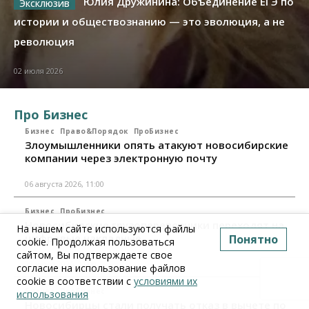
Юлия Дружинина: Объединение ЕГЭ по
истории и обществознанию — это эволюция, а не
революция
02 июля 2026
Про Бизнес
Бизнес
Право&Порядок
ПроБизнес
Злоумышленники опять атакуют новосибирские
компании через электронную почту
06 августа 2026, 11:00
Бизнес
ПроБизнес
Новосибирские грузоперевозчики переходят на
На нашем сайте используются файлы
цифровые накладные
Понятно
cookie. Продолжая пользоваться
сайтом, Вы подтверждаете свое
28 июля 2026, 11:00
согласие на использование файлов
cookie в соответствии с
условиями их
Бизнес
ПроБизнес
использования
Новосибирцы стали получать отказ в вычете по