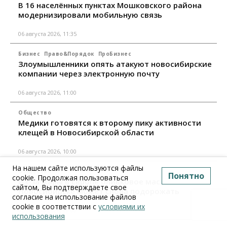
В 16 населённых пунктах Мошковского района
модернизировали мобильную связь
06 августа 2026, 11:35
Бизнес
Право&Порядок
ПроБизнес
Злоумышленники опять атакуют новосибирские
компании через электронную почту
06 августа 2026, 11:00
Общество
Медики готовятся к второму пику активности
клещей в Новосибирской области
06 августа 2026, 10:00
На нашем сайте используются файлы
Общество
Понятно
cookie. Продолжая пользоваться
Из-за жары в Европе оливковое масло в
сайтом, Вы подтверждаете свое
Новосибирске может снова подорожать
согласие на использование файлов
cookie в соответствии с
условиями их
06 августа 2026, 09:00
использования