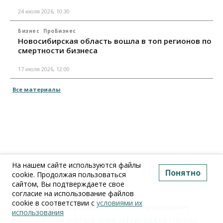
24 июля 2026, 10:30
Бизнес
ПроБизнес
Новосибирская область вошла в топ регионов по
смертности бизнеса
17 июля 2026, 12:00
Все материалы
На нашем сайте используются файлы
Понятно
cookie. Продолжая пользоваться
сайтом, Вы подтверждаете свое
согласие на использование файлов
cookie в соответствии с
условиями их
Вся информация, размещенная на информационно-
использования
аналитическом портале
www.Infopro54.ru
(тексты,