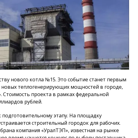
ству нового котла №15. Это событие станет первым
да новых теплогенерирующих мощностей в городе,
». Стоимость проекта в рамках федеральной
ллиардов рублей.
к подготовительному этапу. На площадку
устраивается строительный городок для рабочих.
рана компания «УралТЭП», известная на рынке
шее время начнется конкурс по выбору поставщика