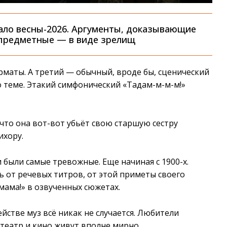
ало весны-2026. Аргументы, доказывающие
 предметные — в виде зрелищ
маты. А третий — обычный, вроде бы, сценический
о теме. Этакий симфонический «Тадам-м-м-м!»
 что она вот-вот убьёт свою старшую сестру
ихору.
 были самые тревожные. Еще начиная с 1900-х.
ь от речевых титров, от этой приметы своего
«мама!» в озвученных сюжетах.
йстве муз всё никак не случается. Любители
 театр и кино живут вполне мирно.