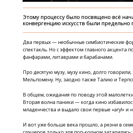
Этому процессу было посвящено всё нач
конвергенцию искусств были предельно
Два первых — необычные симбиотические фор
спектакль. Но с эффектом главного акцента п
фанфарами, литаврами и барабанами.
Про десятую музу, музу кино, долго говорили,
Мельпомену. Ну, заодно также Талию и Терпс
В общем, ожидания по поводу этой малолетки
Вторая волна паники — когда кино избавилос
младенчества и выдало свои первые «агу!» и 
И вот уже больше века прошло, а резни в семе
слэшеров только зря поп-корном затарились: