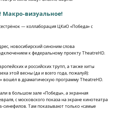
! Макро-визуальное!
сестрёнок — коллаборация ЦКиО «Победа» с
дрес, новосибирский синоним слова
подключением к федеральному проекту TheatreHD.
ропейских и российских трупп, а также хиты
ха этой весны (да и всего года, пожалуй):
ел» вошёл в драматическую программу TheatreHD.
али в большом зале «Победы», а экранная
враля, с московского показа на экране кинотеатра
ов-синефилов. Там показывают только «самые