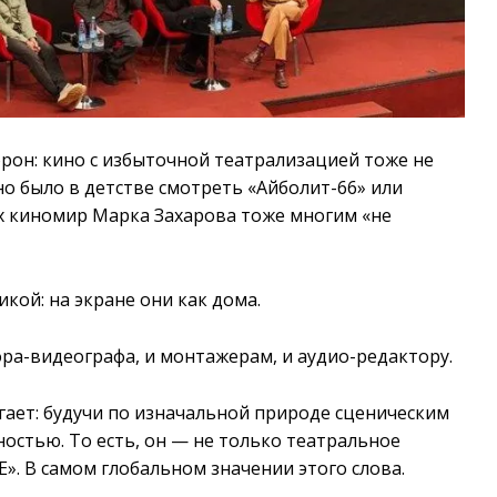
рон: кино с избыточной театрализацией тоже не
но было в детстве смотреть «Айболит-66» или
ах киномир Марка Захарова тоже многим «не
кой: на экране они как дома.
тора-видеографа, и монтажерам, и аудио-редактору.
огает: будучи по изначальной природе сценическим
остью. То есть, он — не только театральное
». В самом глобальном значении этого слова.