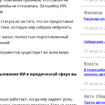
у. Компания признала, что ссылки на
алобы не отказалась. За ошибку ИИ,
я.
Финансы
Расходы но
статуса из-за того, что он предоставил
ике, которую ему собрала нейросеть.
07 августа 
ег закон, полностью подготовленный
Сибирские 
ений.
07 августа 
окументов существует во всем мире.
Власть
В Новосиби
ьзования ИИ в юридической сфере вы
покупку ав
07 августа 
Авто
Общ
рошо работает, когда ему задают роль,
Треть авто