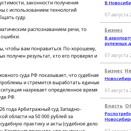
стимости, законности получения
В Новосиби
ены с использованием технологий
07 августа 
бщать суду.
оматическим распознаванием речи, то
Бизнес
 ошибки.
В аэропорт
рулежных 
, чтобы вам понравиться. По-хорошему,
07 августа 
х получен результат, кто его проверял и
Бизнес
Н
ховного суда РФ показывает, что судебная
Новосибирц
 проблемы и стремится выработать единые
о ситуация назревает определенное время
07 августа 
уде РФ.
Власть
О
026 года Арбитражный суд Западно-
Роспотребн
й области на 50 000 рублей за
Новосибир
судебную практику и акты (судебное дело
07 августа 