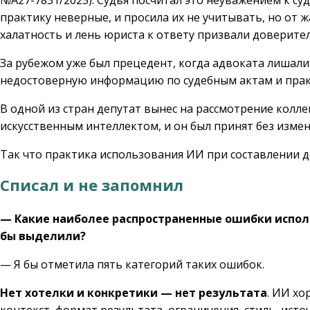
№А27-7831/2025). Судья посчитал это неуважением к суд
практику неверные, и просила их не учитывать, но от ж
халатность и лень юриста к ответу призвали доверител
За рубежом уже был прецедент, когда адвоката лишали 
недостоверную информацию по судебным актам и практ
В одной из стран депутат вынес на рассмотрение колл
искусственным интеллектом, и он был принят без измен
Так что практика использования ИИ при составлении д
Списал и не запомнил
— Какие наиболее распространенные ошибки испол
бы выделили?
— Я бы отметила пять категорий таких ошибок.
Нет хотелки и конкретики — нет результата
. ИИ хо