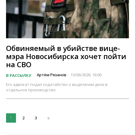
Обвиняемый в убийстве вице-
мэра Новосибирска хочет пойти
на СВО
Артём Рязанов
15/06/2026, 16:00
В РАССЫЛКУ
-
Его адвокат подал ходатайство о выделении дела в
отдельное производство
2
3
1