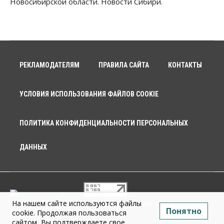
Новосибирской области. Новости Сибири.
РЕКЛАМОДАТЕЛЯМ
ПРАВИЛА САЙТА
КОНТАКТЫ
УСЛОВИЯ ИСПОЛЬЗОВАНИЯ ФАЙЛОВ COOKIE
ПОЛИТИКА КОНФИДЕНЦИАЛЬНОСТИ ПЕРСОНАЛЬНЫХ
ДАННЫХ
На нашем сайте используются файлы
© 2026 г. Общество с ограниченной ответственностью «Новосибирск
Понятно
Медиа» 18+
cookie. Продолжая пользоваться
сайтом, Вы подтверждаете свое