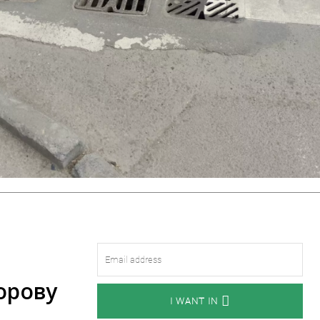
орову
I WANT IN