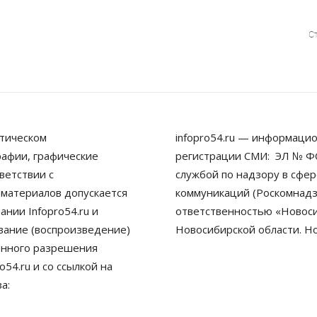
С
тическом
infopro54.ru — информацио
рафии, графические
регистрации СМИ: ЭЛ № ФС
ветствии с
службой по надзору в сфе
 материалов допускается
коммуникаций (Роскомнадз
нии Infopro54.ru и
ответственностью «Новосиб
ование (воспроизведение)
Новосибирской области. Н
енного разрешения
54.ru и со ссылкой на
а: