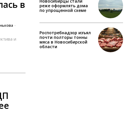
Новосибирцы стали
лась в
реже оформлять дома
по упрощенной схеме
нькова
-
Роспотребнадзор изъял
почти полторы тонны
ектива и
мяса в Новосибирской
области
ЦП
ее