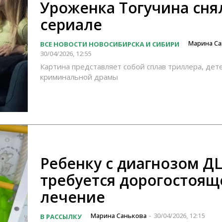
Уроженка Тогучина сня
сериале
Марина Са
ВСЕ НОВОСТИ НОВОСИБИРСКА И СИБИРИ
30/04/2026, 12:55
Картина представляет собой сплав триллера, дет
криминальной драмы
Ребенку с диагнозом Д
требуется дорогостоящ
лечение
Марина Санькова
30/04/2026, 12:15
В РАССЫЛКУ
-