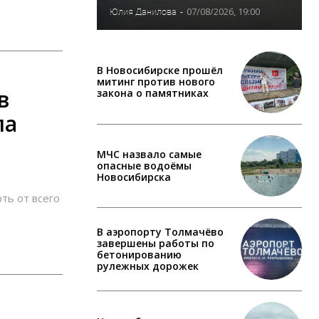
07/08/2026, 19:00
Юлия Данилова
-
В Новосибирске прошёл
митинг против нового
в
закона о памятниках
ла
МЧС назвало самые
опасные водоёмы
Новосибирска
ть от всего
В аэропорту Толмачёво
завершены работы по
бетонированию
рулежных дорожек