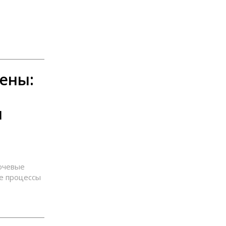
цены:
и
лючевые
е процессы