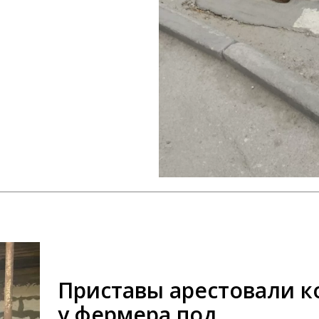
Приставы арестовали к
у фермера под