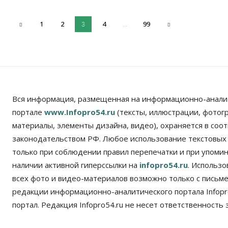
1
2
4
99
3
...
Вся информация, размещенная на информационно-анали
портале
www.Infopro54.ru
(тексты, иллюстрации, фотог
материалы, элементы дизайна, видео), охраняется в соот
законодательством РФ. Любое использование текстовых
только при соблюдении правил перепечатки и при упомина
наличии активной гиперссылки на
infopro54.ru
. Использ
всех фото и видео-материалов возможно только с письм
редакции информационно-аналитического портала Infopro
портал. Редакция Infopro54.ru не несет ответственность з