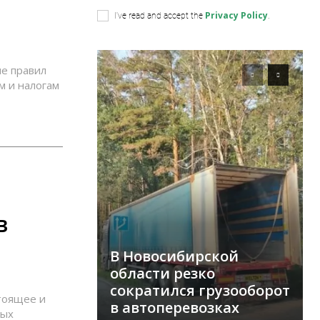
Privacy Policy
I've read and accept the
.
е правил
м и налогам
в
В Новосибирской
области резко
сократился грузооборот
тоящее и
в автоперевозках
ных