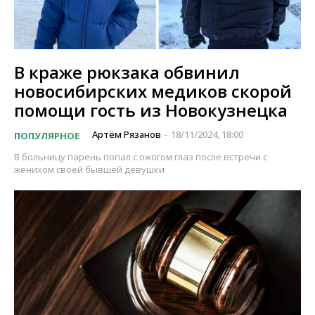
В краже рюкзака обвинил
новосибирских медиков скорой
помощи гость из Новокузнецка
Артём Рязанов
18/11/2024, 18:00
ПОПУЛЯРНОЕ
-
В больницу парень попал с ожогом глаз после встречи с
женихом своей бывшей девушки