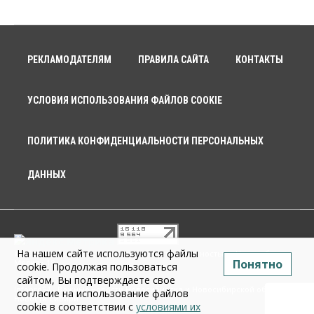
РЕКЛАМОДАТЕЛЯМ
ПРАВИЛА САЙТА
КОНТАКТЫ
УСЛОВИЯ ИСПОЛЬЗОВАНИЯ ФАЙЛОВ COOKIE
ПОЛИТИКА КОНФИДЕНЦИАЛЬНОСТИ ПЕРСОНАЛЬНЫХ
ДАННЫХ
На нашем сайте используются файлы
© 2026 г. Общество с ограниченной ответственностью «Новосибирск
Понятно
Медиа» 18+
cookie. Продолжая пользоваться
сайтом, Вы подтверждаете свое
Infopro54 - Важные новости Новосибирска и Новосибирской области.
согласие на использование файлов
Новости Сибири
cookie в соответствии с
условиями их