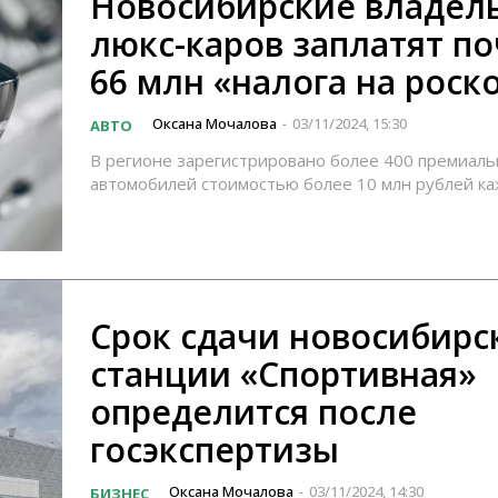
Новосибирские владел
люкс-каров заплатят по
66 млн «налога на роск
Оксана Мочалова
03/11/2024, 15:30
АВТО
-
В регионе зарегистрировано более 400 премиал
автомобилей стоимостью более 10 млн рублей к
Срок сдачи новосибирс
станции «Спортивная»
определится после
госэкспертизы
Оксана Мочалова
03/11/2024, 14:30
БИЗНЕС
-