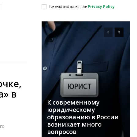
н
Privacy Policy
I've read and accept the
.
очке,
а» в
К современному
юридическому
образованию в России
возникает много
го
вопросов