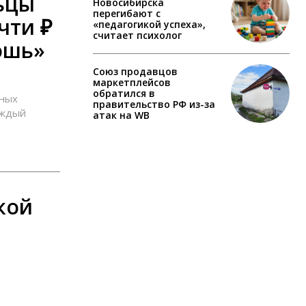
ьцы
Новосибирска
перегибают с
чти ₽
«педагогикой успеха»,
считает психолог
ошь»
Союз продавцов
маркетплейсов
обратился в
ьных
правительство РФ из-за
аждый
атак на WB
кой