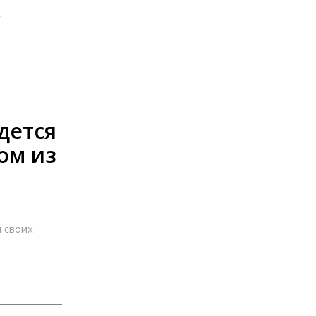
дется
ом из
 своих