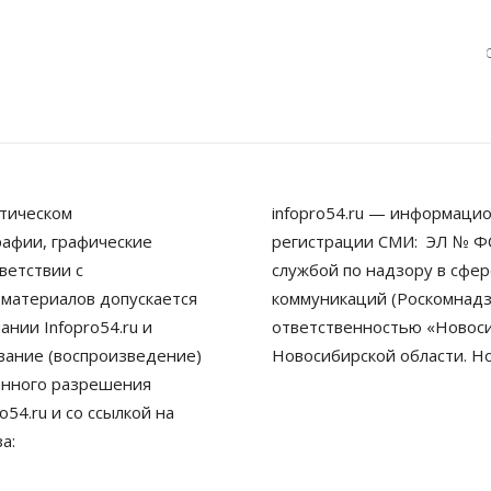
тическом
infopro54.ru — информацио
рафии, графические
регистрации СМИ: ЭЛ № ФС
ветствии с
службой по надзору в сфе
 материалов допускается
коммуникаций (Роскомнадз
нии Infopro54.ru и
ответственностью «Новосиб
ование (воспроизведение)
Новосибирской области. Н
енного разрешения
54.ru и со ссылкой на
а: