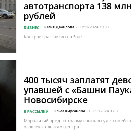
автотранспорта 138 мл
рублей
Юлия Данилова
03/11/2024, 18:30
БИЗНЕС
-
Контракт рассчитан на 5 лет
400 тысяч заплатят дев
упавшей с «Башни Паук
Новосибирске
Ольга Кирсанова
03/11/2024, 17:30
В РАССЫЛКУ
-
Моральный вред за травму взыскал суд с семейно
развлекательного центра