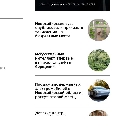
08/08/2026, 17:00
Юлия Данилова
-
Новосибирские вузы
опубликовали приказы о
зачислении на
бюджетные места
и
Искусственный
интеллект впервые
выписал штраф за
борщевик
дет
Продажи подержанных
электромобилей в
Новосибирской области
растут второй месяц
Детские центры